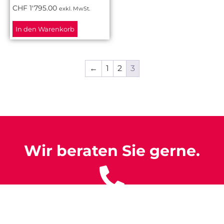
CHF
1'795.00
exkl. MwSt.
In den Warenkorb
←
1
2
3
Wir beraten Sie gerne.
+41 56 463 61 11