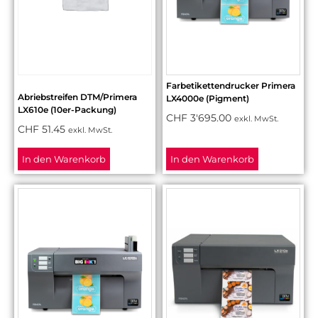
Farbetikettendrucker Primera
Abriebstreifen DTM/Primera
LX4000e (Pigment)
LX610e (10er-Packung)
CHF
3'695.00
exkl. MwSt.
CHF
51.45
exkl. MwSt.
In den Warenkorb
In den Warenkorb