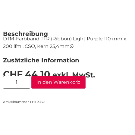
Beschreibung
DTM-Farbband TTR (Ribbon) Light Purple 110 mm x
200 lfm , CSO, Kern 25,4mmØ
Zusätzliche Information
CHF
44.10
exkl. MwSt.
In den Warenkorb
Artikelnummer: LE103337