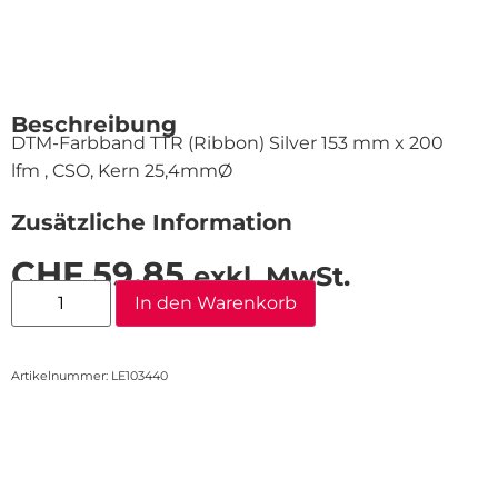
Beschreibung
DTM-Farbband TTR (Ribbon) Silver 153 mm x 200
lfm , CSO, Kern 25,4mmØ
Zusätzliche Information
CHF
59.85
exkl. MwSt.
In den Warenkorb
Artikelnummer: LE103440