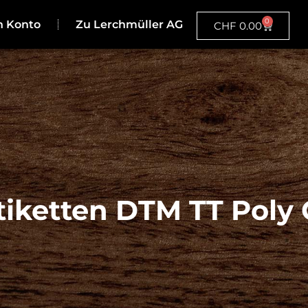
0
n Konto
Zu Lerchmüller AG
CHF
0.00
iketten DTM TT Poly 