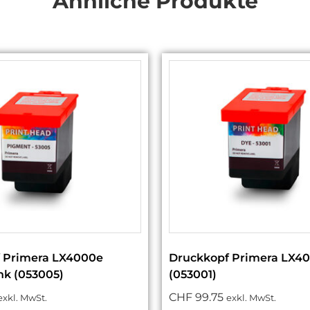
Ähnliche Produkte
 Primera LX4000e
Druckkopf Primera LX4
nk (053005)
(053001)
CHF
99.75
exkl. MwSt.
exkl. MwSt.