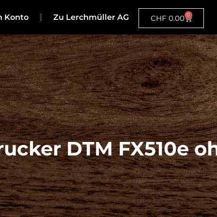
0
n Konto
Zu Lerchmüller AG
CHF
0.00
ucker DTM FX510e oh