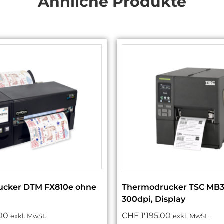
Ähnliche Produkte
cker DTM FX810e ohne
Thermodrucker TSC MB3
300dpi, Display
00
CHF
1'195.00
exkl. MwSt.
exkl. MwSt.