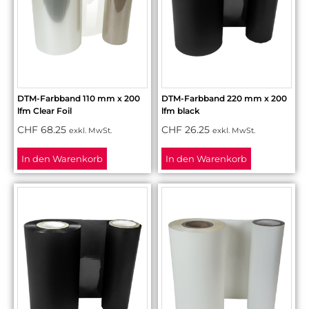
DTM-Farbband 110 mm x 200
DTM-Farbband 220 mm x 200
lfm Clear Foil
lfm black
CHF
68.25
CHF
26.25
exkl. MwSt.
exkl. MwSt.
In den Warenkorb
In den Warenkorb