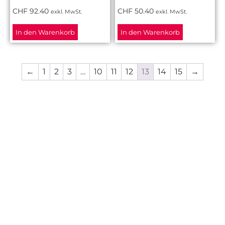
CHF
92.40
CHF
50.40
exkl. MwSt.
exkl. MwSt.
In den Warenkorb
In den Warenkorb
←
1
2
3
…
10
11
12
13
14
15
→
Wir beraten Sie gerne.
+41 56 463 61 11